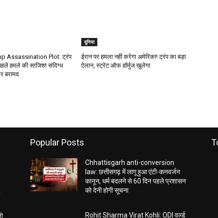
दुनिया
 Assassination Plot: ट्रंप
ईरान पर हमला नहीं करेगा अमेरिका! ट्रंप का बड़ा
पहले हमले की साजिश! संदिग्ध
ऐलान, स्ट्रेट ऑफ हॉर्मुज खुलेगा
ार बरामद
Popular Posts
T
Chhattisgarh anti-conversion
law: छत्तीसगढ़ में लागू हुआ एंटी-कनवर्जन
कानून, धर्म बदलने से 60 दिन पहले प्रशासन
को देनी होगी सूचना
ती
Rohit Sharma Virat Kohli: ODI वर्ल्ड