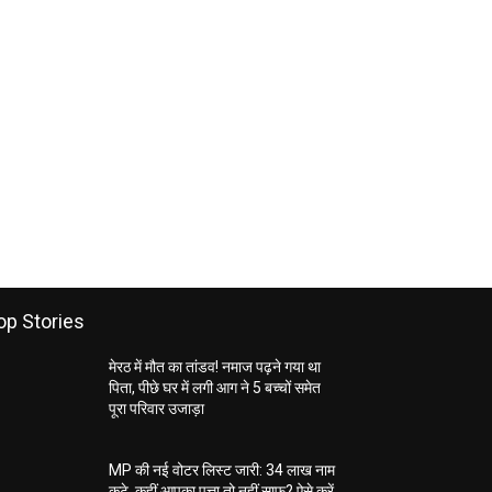
op Stories
मेरठ में मौत का तांडव! नमाज पढ़ने गया था
पिता, पीछे घर में लगी आग ने 5 बच्चों समेत
पूरा परिवार उजाड़ा
MP की नई वोटर लिस्ट जारी: 34 लाख नाम
कटे, कहीं आपका पत्ता तो नहीं साफ? ऐसे करें