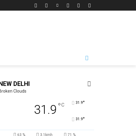
NEW DELHI
Broken Clouds
°
31.9
°
C
31.9
°
31.9
63 %
3.1kmh
71 %