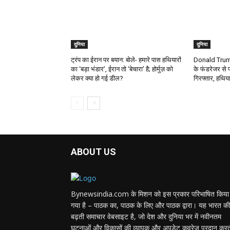
दुनिया
दुनिया
ट्रंप का ईरान पर बयान: बोले- हमारे पास हथियारों
Donald Trump
का ‘बड़ा भंडार’, ईरान तो ‘बेचारा’ है; होर्मुज़ को
के फंडरेजर से 
लेकर क्या हो गई डील?
गिरफ्तार, हथिय
ABOUT US
Bynewsindia.com के मिशन को इस प्रकार परिभाषित किया
गया है – पाठक का, पाठक के लिए और पाठक द्वारा। यह भारत की
बढ़ती समाचार वेबसाइट है, जो देश और दुनिया भर में नवीनतम
घटनाओं और विकासों की व्यापक और अपडेट कवरेज प्रदान कर