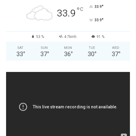
°
33.9
°
C
33.9
°
33.9
53 %
4.7kmh
91 %
SAT
SUN
MON
TUE
WED
33
°
37
°
36
°
30
°
37
°