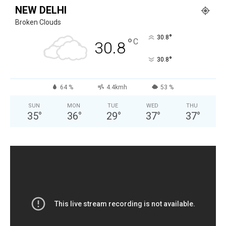
NEW DELHI
Broken Clouds
°
30.8
°
C
30.8
°
30.8
64 %
4.4kmh
53 %
SUN
MON
TUE
WED
THU
35
°
36
°
29
°
37
°
37
°