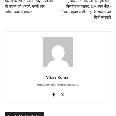
दिल्ली के 20 से ज्यादा स्कूलों को बम
मुठभेड़ में 6 नक्सली ढेर, हथियार-
से उड़ाने की धमकी, बच्चों और
विस्फोटक बरामद: CM साय बोले-
अभिभावकों में दहशत
‘नक्सलमुक्त छत्तीसगढ़’ के संकल्प को
मिली मजबूती
Vikas Kumar
https://hindi.bynewsindia.com/