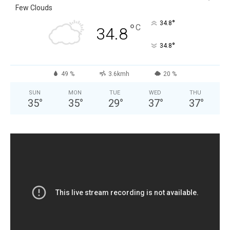
Few Clouds
°
34.8
°
C
34.8
°
34.8
49 %
3.6kmh
20 %
SUN
MON
TUE
WED
THU
35
°
35
°
29
°
37
°
37
°