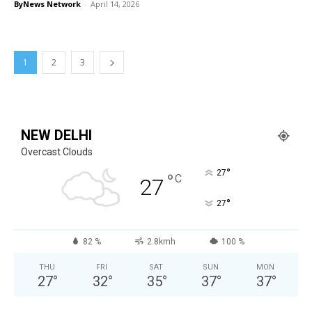
ByNews Network
-
April 14, 2026
1
2
3
NEW DELHI
Overcast Clouds
°
27
°
C
27
°
27
82 %
2.8kmh
100 %
THU
FRI
SAT
SUN
MON
27
°
32
°
35
°
37
°
37
°