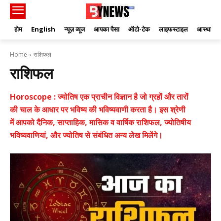
होम
English
न्यूज़ व्यूज
आपका पैसा
ऑटो-टेक
लाइफस्टाइल
आस्था
Home
राशिफल
राशिफल
Horoscope : ज्योतिष एक प्राचीन विज्ञान है जो ग्रहों और तारों
की चाल के आधार पर भविष्य की भविष्यवाणी करता है। इस श्रेणी
में आपको दैनिक, साप्ताहिक, मासिक व वार्षिक राशिफल, ज्योतिषीय
भविष्यवाणियां, और ज्योतिष से संबंधित अन्य लेख मिलेंगे।