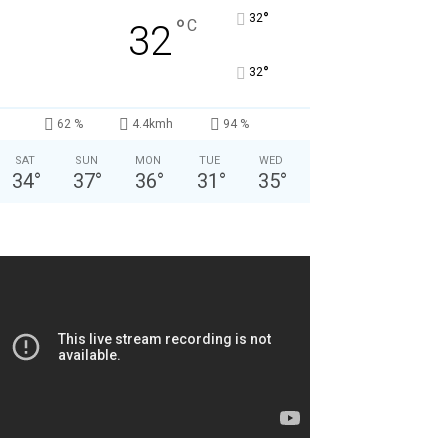
°
32
°
C
32
°
32
62 %
4.4kmh
94 %
SAT
SUN
MON
TUE
WED
34
°
37
°
36
°
31
°
35
°