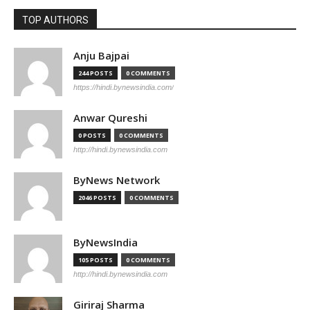
TOP AUTHORS
Anju Bajpai
244 POSTS
0 COMMENTS
https://hindi.bynewsindia.com/
Anwar Qureshi
0 POSTS
0 COMMENTS
http://hindi.bynewsindia.com
ByNews Network
2046 POSTS
0 COMMENTS
ByNewsIndia
105 POSTS
0 COMMENTS
http://hindi.bynewsindia.com
Giriraj Sharma