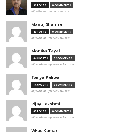
56 POSTS
0 COMMENTS
http://hindi.bynewsindia.com
Manoj Sharma
40 POSTS
0 COMMENTS
http://hindi.bynewsindia.com
Monika Tayal
648 POSTS
0 COMMENTS
https://hindi.bynewsindia.com/
Tanya Paliwal
113 POSTS
0 COMMENTS
http://hindi.bynewsindia.com
Vijay Lakshmi
60 POSTS
0 COMMENTS
https://hindi.bynewsindia.com/
Vikas Kumar