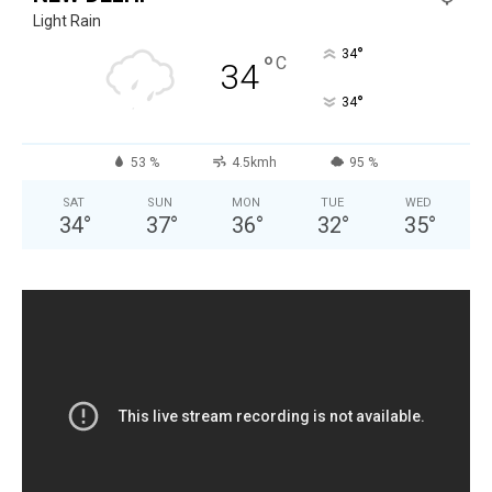
Light Rain
°
34
°
C
34
°
34
53 %
4.5kmh
95 %
SAT
SUN
MON
TUE
WED
34
°
37
°
36
°
32
°
35
°