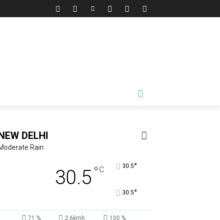
NEW DELHI
Moderate Rain
°
30.5
°
C
30.5
°
30.5
71 %
2.6kmh
100 %