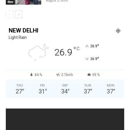
August 3, 2026
मौसम
NEW DELHI
Light Rain
°
26.9
°
C
26.9
°
26.9
84 %
2.7kmh
99 %
THU
FRI
SAT
SUN
MON
27
°
31
°
34
°
37
°
37
°