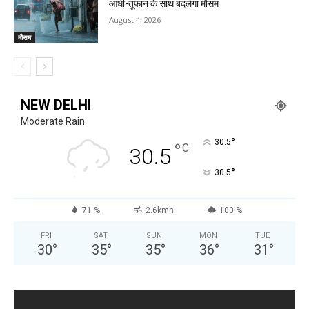
आंधी-तूफान के साथ बदलेगा मौसम
August 4, 2026
मौसम
NEW DELHI
Moderate Rain
°
30.5
°
C
30.5
°
30.5
71 %
2.6kmh
100 %
FRI
SAT
SUN
MON
TUE
30
°
35
°
35
°
36
°
31
°