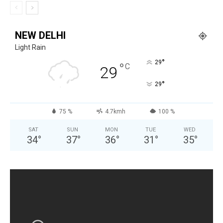
NEW DELHI
Light Rain
°
29
°
C
29
°
29
75 %
4.7kmh
100 %
SAT
SUN
MON
TUE
WED
34
°
37
°
36
°
31
°
35
°