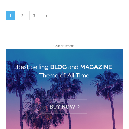
1
2
3
- Advertisment -