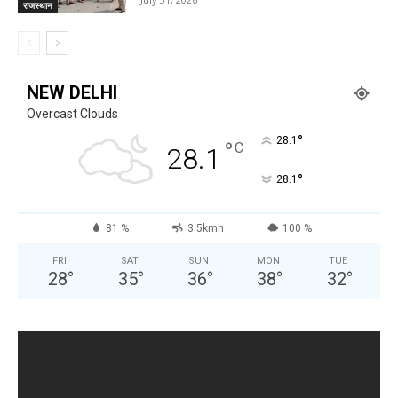
राजस्थान
NEW DELHI
Overcast Clouds
°
28.1
°
C
28.1
°
28.1
81 %
3.5kmh
100 %
FRI
SAT
SUN
MON
TUE
28
°
35
°
36
°
38
°
32
°