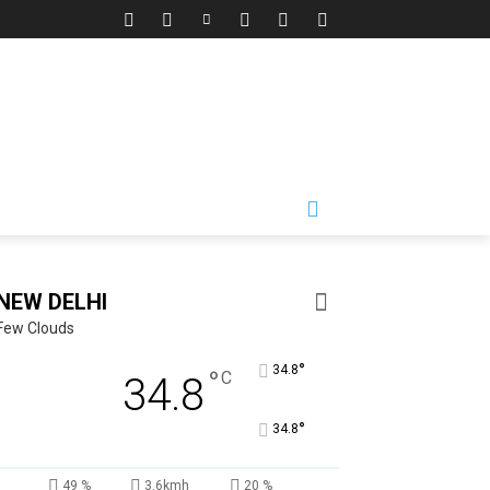
NEW DELHI
Few Clouds
°
34.8
°
C
34.8
°
34.8
49 %
3.6kmh
20 %