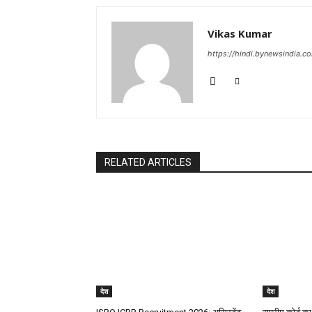
Vikas Kumar
https://hindi.bynewsindia.c
RELATED ARTICLES
देश
देश