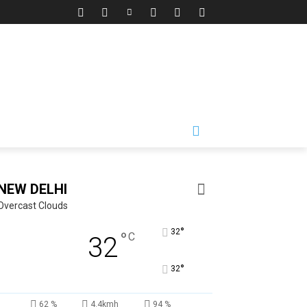
NEW DELHI
Overcast Clouds
°
32
°
C
32
°
32
62 %
4.4kmh
94 %