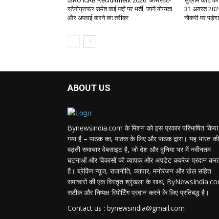
ISRO ICRB Recruitment 2026: असिस्टेंट-
सुप्रीम कोर्ट का
स्टेनोग्राफर समेत कई पदों पर भर्ती, जानें योग्यता
31 अगस्त 2028
और अप्लाई करने का तरीका
नौकरी पर पड़े
ABOUT US
Bynewsindia.com के मिशन को इस प्रकार परिभाषित किया
गया है – पाठक का, पाठक के लिए और पाठक द्वारा। यह भारत की
बढ़ती समाचार वेबसाइट है, जो देश और दुनिया भर में नवीनतम
घटनाओं और विकासों की व्यापक और अपडेट कवरेज प्रदान कर
है। ब्रेकिंग न्यूज, राजनीति, व्यापार, मनोरंजन और खेल सहित
समाचारों की एक विस्तृत श्रृंखला के साथ, ByNewsIndia.c
सटीक और निष्पक्ष रिपोर्टिंग प्रदान करने के लिए प्रतिबद्ध है।
Contact us : bynewsindia@gmail.com