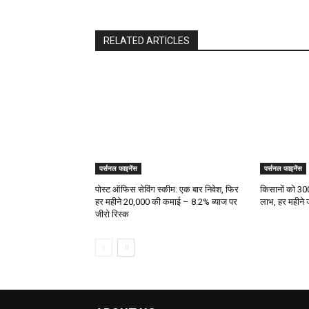
RELATED ARTICLES
पर्सनल फाइनेंस
पर्सनल फाइनेंस
पोस्ट ऑफिस सेविंग स्कीम: एक बार निवेश, फिर
किसानों को ₹300
हर महीने ₹20,000 की कमाई – 8.2% ब्याज पर
लाभ, हर महीने ज
जीरो रिस्क