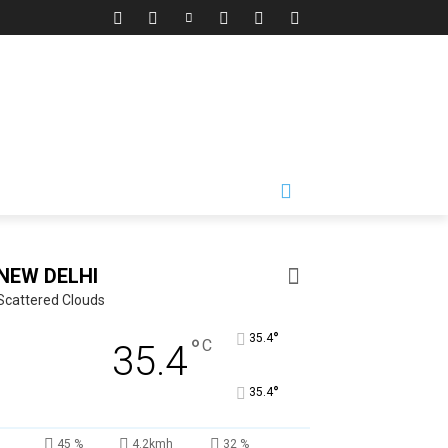
NEW DELHI
Scattered Clouds
°
35.4
°
C
35.4
°
35.4
45 %
4.2kmh
32 %