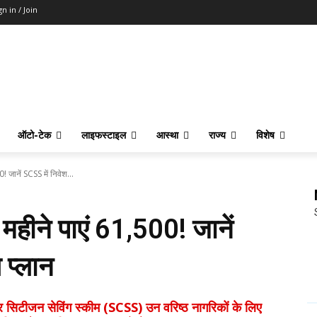
gn in / Join
ऑटो-टेक
लाइफस्टाइल
आस्था
राज्य
विशेष
! जानें SCSS में निवेश...
महीने पाएं ₹61,500! जानें
 प्लान
टीजन सेविंग स्कीम (SCSS) उन वरिष्ठ नागरिकों के लिए