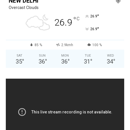
NEW DELHI
Overcast Clouds
°
26.9
°
C
26.9
°
26.9
85 %
2.9kmh
100 %
SAT
SUN
MON
TUE
WED
35
°
36
°
36
°
31
°
34
°