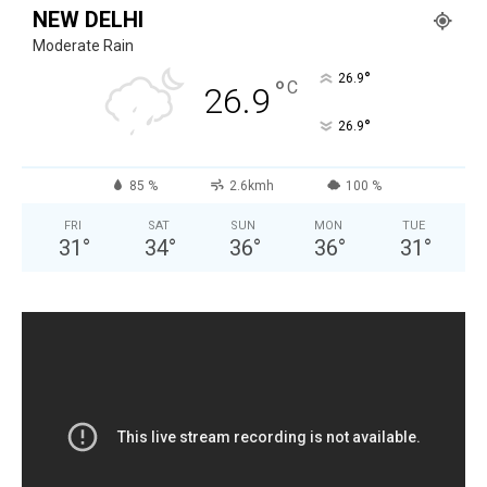
NEW DELHI
Moderate Rain
°
26.9
°
C
26.9
°
26.9
85 %
2.6kmh
100 %
FRI
SAT
SUN
MON
TUE
31
°
34
°
36
°
36
°
31
°