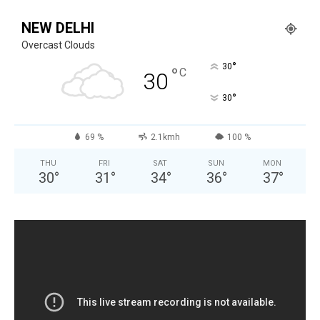
NEW DELHI
Overcast Clouds
°
30
°
C
30
°
30
69 %
2.1kmh
100 %
THU
FRI
SAT
SUN
MON
30
°
31
°
34
°
36
°
37
°