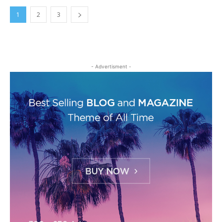
1
2
3
- Advertisment -