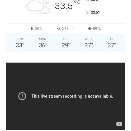
°
C
33.5
°
33.5
53 %
2.6kmh
89 %
SUN
MON
TUE
WED
THU
33
°
36
°
29
°
37
°
37
°