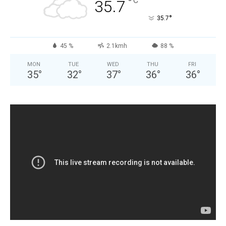
°
C
35.7
°
35.7
45 %
2.1kmh
88 %
MON
TUE
WED
THU
FRI
35
°
32
°
37
°
36
°
36
°