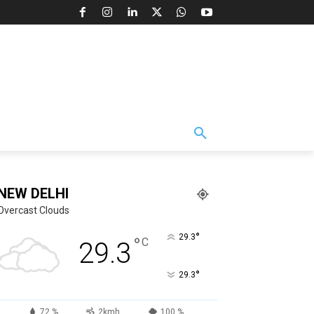
NEW DELHI
Overcast Clouds
°
29.3
°
C
29.3
°
29.3
72 %
2kmh
100 %