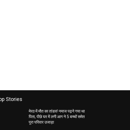
op Stories
मेरठ में मौत का तांडव! नमाज पढ़ने गया था
पिता, पीछे घर में लगी आग ने 5 बच्चों समेत
पूरा परिवार उजाड़ा