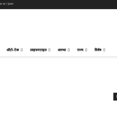
n in / Join
ऑटो-टेक
लाइफस्टाइल
आस्था
राज्य
विशेष