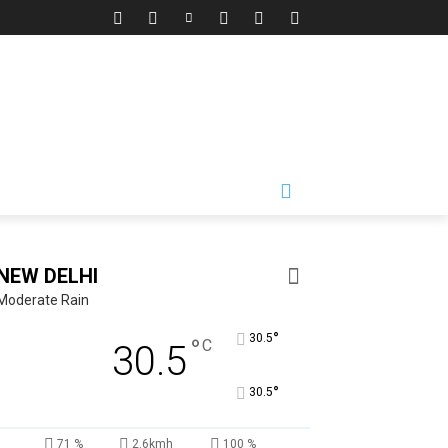
NEW DELHI
Moderate Rain
°
30.5
°
C
30.5
°
30.5
71 %
2.6kmh
100 %