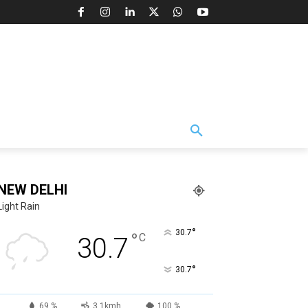
NEW DELHI
Light Rain
°
30.7
°
C
30.7
°
30.7
69 %
3.1kmh
100 %