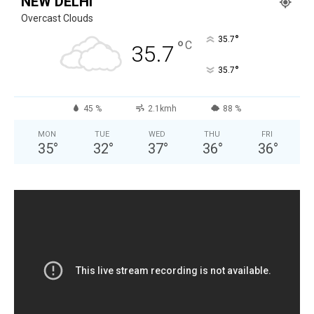
NEW DELHI
Overcast Clouds
°
35.7
°
C
35.7
°
35.7
45 %
2.1kmh
88 %
MON
TUE
WED
THU
FRI
35
°
32
°
37
°
36
°
36
°