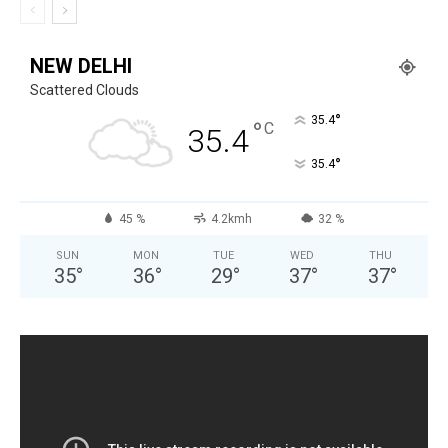
NEW DELHI
Scattered Clouds
°
35.4
°
C
35.4
°
35.4
45 %
4.2kmh
32 %
SUN
MON
TUE
WED
THU
35
°
36
°
29
°
37
°
37
°