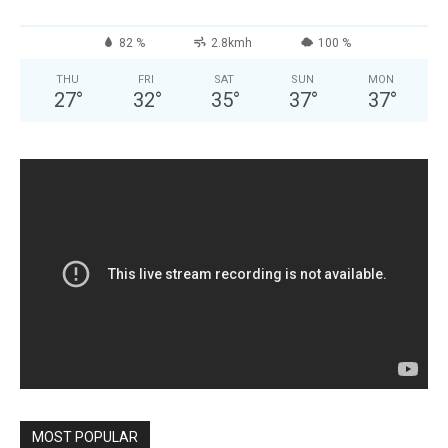
82 %
2.8kmh
100 %
THU
FRI
SAT
SUN
MON
27
°
32
°
35
°
37
°
37
°
MOST POPULAR