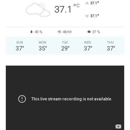
°
37.1
°
C
37.1
°
37.1
40 %
4kmh
37 %
SUN
MON
TUE
WED
THU
37
°
35
°
29
°
37
°
37
°