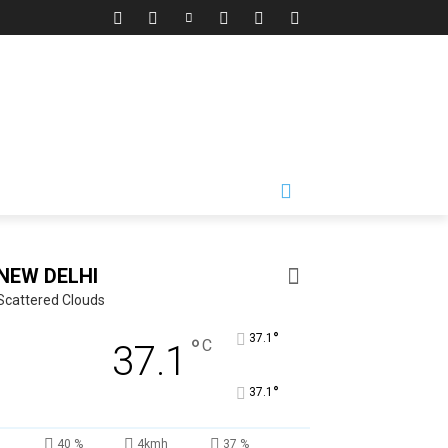
NEW DELHI
Scattered Clouds
°
37.1
°
C
37.1
°
37.1
40 %
4kmh
37 %