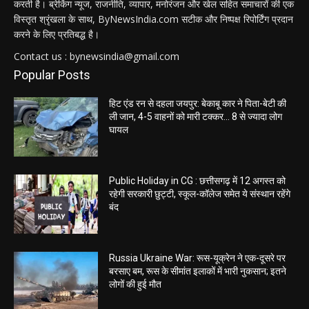
करती है। ब्रेकिंग न्यूज, राजनीति, व्यापार, मनोरंजन और खेल सहित समाचारों की एक
विस्तृत श्रृंखला के साथ, ByNewsIndia.com सटीक और निष्पक्ष रिपोर्टिंग प्रदान
करने के लिए प्रतिबद्ध है।
Contact us : bynewsindia@gmail.com
Popular Posts
हिट एंड रन से दहला जयपुर: बेकाबू कार ने पिता-बेटी की
ली जान, 4-5 वाहनों को मारी टक्कर… 8 से ज्यादा लोग
घायल
Public Holiday in CG : छत्तीसगढ़ में 12 अगस्त को
रहेगी सरकारी छुट्टी, स्कूल-कॉलेज समेत ये संस्थान रहेंगे
बंद
Russia Ukraine War: रूस-यूक्रेन ने एक-दूसरे पर
बरसाए बम, रूस के सीमांत इलाकों में भारी नुकसान; इतने
लोगों की हुई मौत