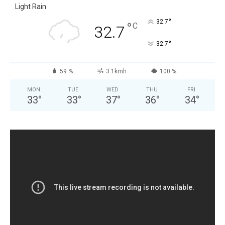
Light Rain
°
32.7
°
C
32.7
°
32.7
59 %
3.1kmh
100 %
MON
TUE
WED
THU
FRI
33
°
33
°
37
°
36
°
34
°