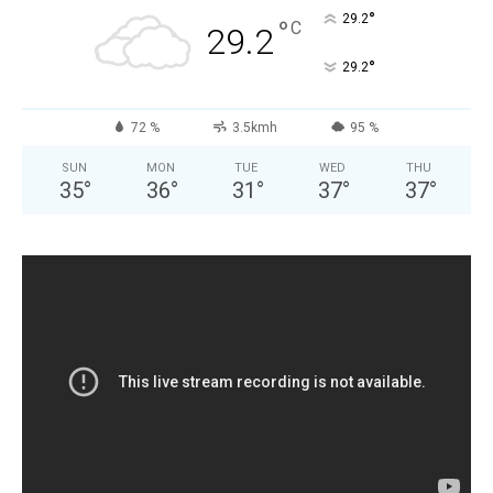
°
29.2
°
C
29.2
°
29.2
72 %
3.5kmh
95 %
SUN
MON
TUE
WED
THU
35
°
36
°
31
°
37
°
37
°