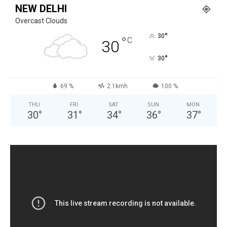
NEW DELHI
Overcast Clouds
°
30
°
C
30
°
30
69 %
2.1kmh
100 %
THU
FRI
SAT
SUN
MON
30
°
31
°
34
°
36
°
37
°