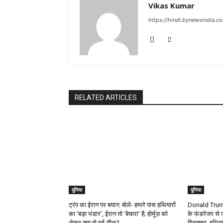
Vikas Kumar
https://hindi.bynewsindia.c
RELATED ARTICLES
दुनिया
दुनिया
ट्रंप का ईरान पर बयान: बोले- हमारे पास हथियारों
Donald Trump
का ‘बड़ा भंडार’, ईरान तो ‘बेचारा’ है; होर्मुज़ को
के फंडरेजर से 
लेकर क्या हो गई डील?
गिरफ्तार, हथिय