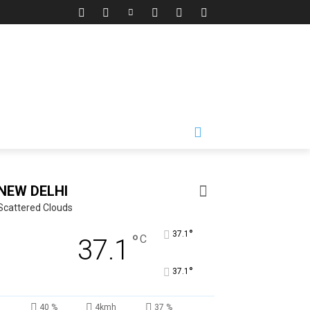
NEW DELHI
Scattered Clouds
°
37.1
°
C
37.1
°
37.1
40 %
4kmh
37 %