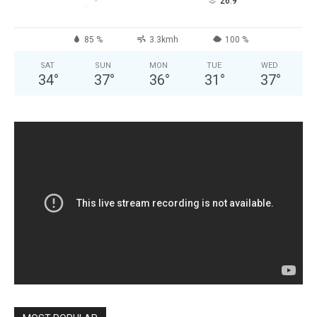
°
26.9
85 %
3.3kmh
100 %
SAT
SUN
MON
TUE
WED
34
°
37
°
36
°
31
°
37
°