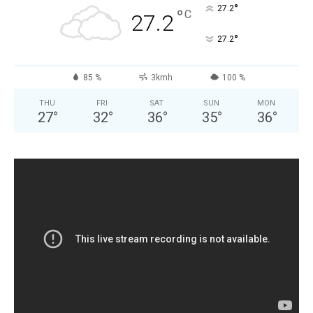
°
27.2
°
C
27.2
°
27.2
85 %
3kmh
100 %
THU
FRI
SAT
SUN
MON
27
°
32
°
36
°
35
°
36
°