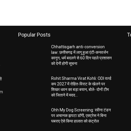
Popular Posts
T
Chhattisgarh anti-conversion
law: छत्तीसगढ़ में लागू हुआ एंटी-कनवर्जन
कानून, धर्म बदलने से 60 दिन पहले प्रशासन
को देनी होगी सूचना
ती
Rohit Sharma Virat Kohli: ODI वर्ल्ड
कप 2027 में रोहित-विराट के खेलने पर
शिखर धवन का बड़ा बयान, बोले- दोनों टीम
om
को जिताने में मदद...
Ohh My Dog Screening: रवीना टंडन
पर अचानक झपटा डॉगी, एक्ट्रेस ने बिना
घबराए ऐसे किया हालात को कंट्रोल