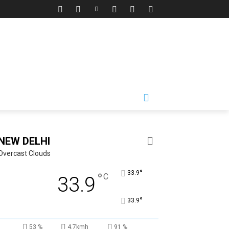
NEW DELHI
Overcast Clouds
°
33.9
°
C
33.9
°
33.9
53 %
4.7kmh
91 %