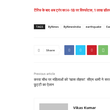
टैरिफ के बाद अब ट्रंप का H-1B पर विस्फोटक, 1 लाख डॉल
TAGS
ByNews
ByNewsIndia
earthquake
Ea
Share
Previous article
करवा चौथ पर महिलाओं को ‘खास तोहफा’: सीएम धामी ने सर
छुट्टी का ऐलान
Vikas Kumar