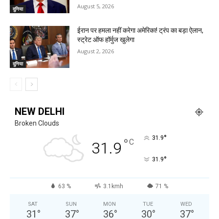
August 5, 2026
दुनिया
ईरान पर हमला नहीं करेगा अमेरिका! ट्रंप का बड़ा ऐलान,
स्ट्रेट ऑफ हॉर्मुज खुलेगा
August 2, 2026
दुनिया
NEW DELHI
Broken Clouds
°
31.9
°
C
31.9
°
31.9
63 %
3.1kmh
71 %
SAT
SUN
MON
TUE
WED
31
°
37
°
36
°
30
°
37
°