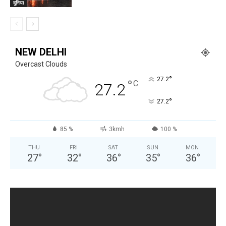
दुनिया
NEW DELHI
Overcast Clouds
°
27.2
°
C
27.2
°
27.2
85 %
3kmh
100 %
THU
FRI
SAT
SUN
MON
27
°
32
°
36
°
35
°
36
°