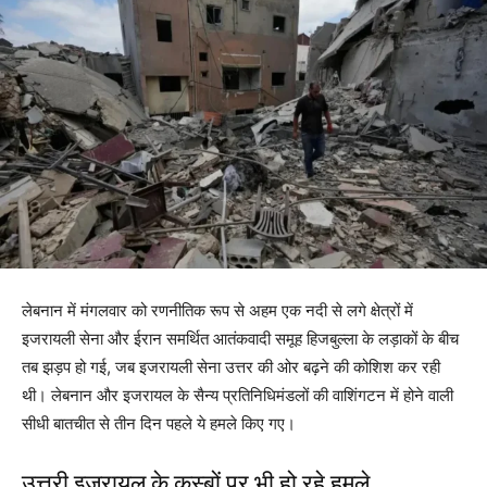
लेबनान में मंगलवार को रणनीतिक रूप से अहम एक नदी से लगे क्षेत्रों में
इजरायली सेना और ईरान समर्थित आतंकवादी समूह हिजबुल्ला के लड़ाकों के बीच
तब झड़प हो गई, जब इजरायली सेना उत्तर की ओर बढ़ने की कोशिश कर रही
थी। लेबनान और इजरायल के सैन्य प्रतिनिधिमंडलों की वाशिंगटन में होने वाली
सीधी बातचीत से तीन दिन पहले ये हमले किए गए।
उत्तरी इजरायल के कस्बों पर भी हो रहे हमले