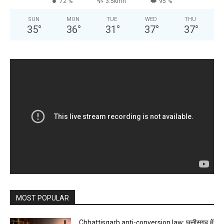
72 %
3.5kmh
95 %
SUN
MON
TUE
WED
THU
35
°
36
°
31
°
37
°
37
°
MOST POPULAR
Chhattisgarh anti-conversion law: छत्तीसगढ़ में