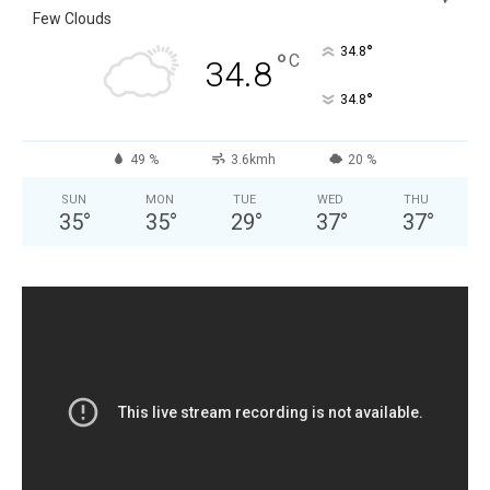
Few Clouds
°
34.8
°
C
34.8
°
34.8
49 %
3.6kmh
20 %
SUN
MON
TUE
WED
THU
35
°
35
°
29
°
37
°
37
°