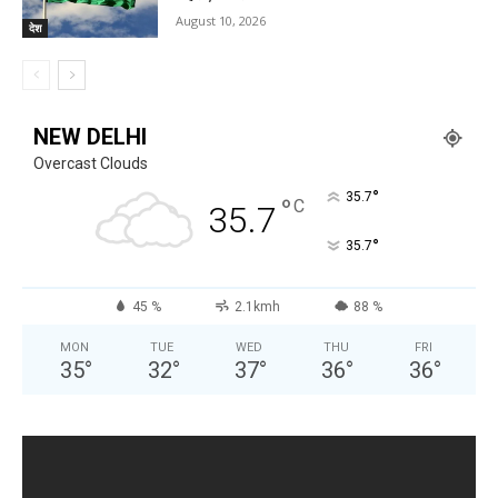
August 10, 2026
देश
NEW DELHI
Overcast Clouds
°
35.7
°
C
35.7
°
35.7
45 %
2.1kmh
88 %
MON
TUE
WED
THU
FRI
35
°
32
°
37
°
36
°
36
°