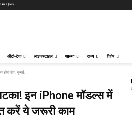
n in / Join
ऑटो-टेक
लाइफस्टाइल
आस्था
राज्य
विशेष
होगी सेवा, यूजर्स...
का! इन iPhone मॉडल्स में
रंत करें ये जरूरी काम