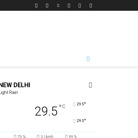
NEW DELHI
Light Rain
°
29.5
°
C
29.5
°
29.5
75 %
3.1kmh
99 %