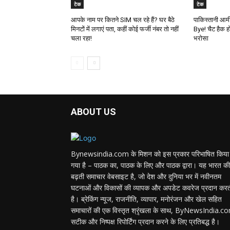
टेक
टेक
आपके नाम पर कितने SIM चल रहे हैं? घर बैठे
पाकिस्तानी आर
मिनटों में लगाएं पता, कहीं कोई फर्जी नंबर तो नहीं
Bye! चैट हैक ह
चला रहा!
भरोसा
ABOUT US
Bynewsindia.com के मिशन को इस प्रकार परिभाषित किया
गया है – पाठक का, पाठक के लिए और पाठक द्वारा। यह भारत की
बढ़ती समाचार वेबसाइट है, जो देश और दुनिया भर में नवीनतम
घटनाओं और विकासों की व्यापक और अपडेट कवरेज प्रदान कर
है। ब्रेकिंग न्यूज, राजनीति, व्यापार, मनोरंजन और खेल सहित
समाचारों की एक विस्तृत श्रृंखला के साथ, ByNewsIndia.c
सटीक और निष्पक्ष रिपोर्टिंग प्रदान करने के लिए प्रतिबद्ध है।