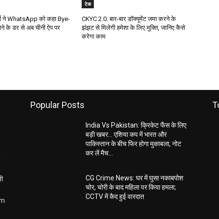
टेक
्मी ने WhatsApp को कहा Bye-
CKYC 2.0: बार-बार डॉक्यूमेंट जमा करने के
ोने के डर से अब चीनी ऐप पर
झंझट से मिलेगी हमेशा के लिए मुक्ति, जानिए कैसे
करेगा काम
Popular Posts
T
India Vs Pakistan: क्रिकेट फैंस के लिए
बड़ी खबर… एशिया कप में भारत और
पाकिस्तान के बीच फिर होगा मुकाबला, नोट
कर लें मैच...
ती
CG Crime News: घर में घुसा नकाबपोश
चोर, चोरी के बाद महिला पर किया हमला;
CCTV में कैद हुई वारदात
om