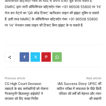
आफिशियल व्हॉट्सएप नंबर्स की मदद से अपना टिकट बुक करवा सकते हैं.
DMRC द्वारा जारी ऑफिशियल व्हॉट्सऐप नंबर +91 96508 55800 पर ‘Hi’
भेज कर मेट्रो का ‘QR कोड टिकट’ खरीदकर लाइन की झंझट मुक्ति पा सकते
हैं. इसी तरह NMRC के ऑफिशियल व्हॉट्सऐप नंबर +91 96508 55800
पर ‘Hi’ भेजकर एक्वा लाइन की टिकट बिना झंझट के पा सकते हैं.
Previous article
Next article
CG High Court Decision:
IAS Success Story: UPSC की
तबादले के बाद कर्मचारियों को रोकना
कठिन परीक्षा में सफलता के पीछे छिपी
गैरकानूनी! बिलासपुर हाईकोर्ट ने
परिवार की वर्षों की मेहनत और त्याग
सरकार को दिए सख्त निर्देश
की कहानी