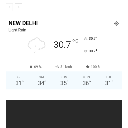
NEW DELHI
Light Rain
°
30.7
°
C
30.7
°
30.7
69 %
3.1kmh
100 %
FRI
SAT
SUN
MON
TUE
31
°
34
°
35
°
36
°
31
°