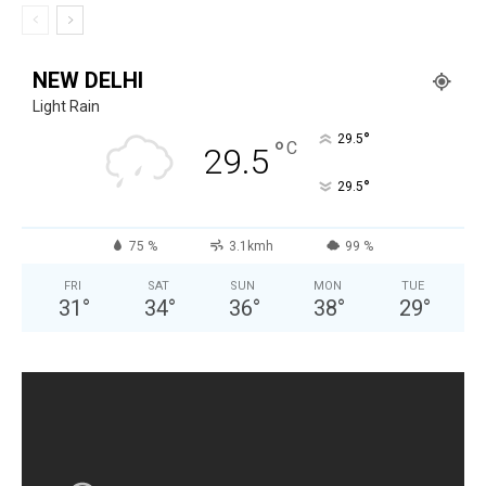
NEW DELHI
Light Rain
°
29.5
°
C
29.5
°
29.5
75 %
3.1kmh
99 %
FRI
SAT
SUN
MON
TUE
31
°
34
°
36
°
38
°
29
°