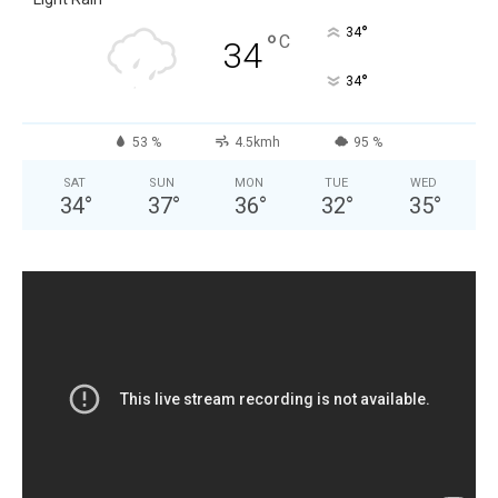
°
34
°
C
34
°
34
53 %
4.5kmh
95 %
SAT
SUN
MON
TUE
WED
34
°
37
°
36
°
32
°
35
°