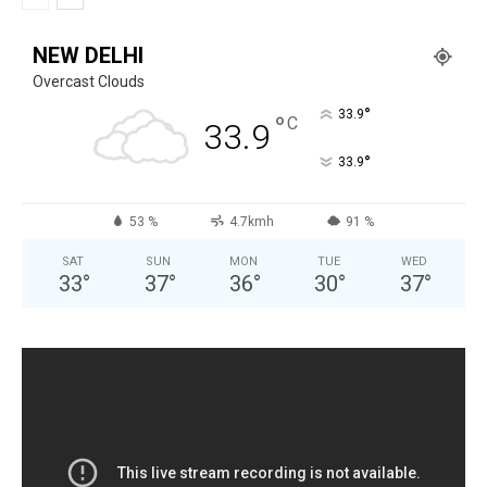
NEW DELHI
Overcast Clouds
°
33.9
°
C
33.9
°
33.9
53 %
4.7kmh
91 %
SAT
SUN
MON
TUE
WED
33
°
37
°
36
°
30
°
37
°